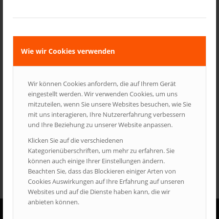
overlay=“false“ overlay_color=“#000″ overlay_alpha=“0.3″
overlay_texture_url=““ frontend_play_button=“false“
frontend_volume_button=“false“ enable_loader=“false”]
Wie wir Cookies verwenden
Freitag 13 – 17 Uhr
Samstag 10 – 17 Uhr
Wir können Cookies anfordern, die auf Ihrem Gerät
Sonntag 10 – 17 Uhr
eingestellt werden. Wir verwenden Cookies, um uns
mitzuteilen, wenn Sie unsere Websites besuchen, wie Sie
mit uns interagieren, Ihre Nutzererfahrung verbessern
Eintrag teilen
und Ihre Beziehung zu unserer Website anpassen.
Klicken Sie auf die verschiedenen
Kategorienüberschriften, um mehr zu erfahren. Sie
können auch einige Ihrer Einstellungen ändern.
Beachten Sie, dass das Blockieren einiger Arten von
Cookies Auswirkungen auf Ihre Erfahrung auf unseren
Websites und auf die Dienste haben kann, die wir
anbieten können.