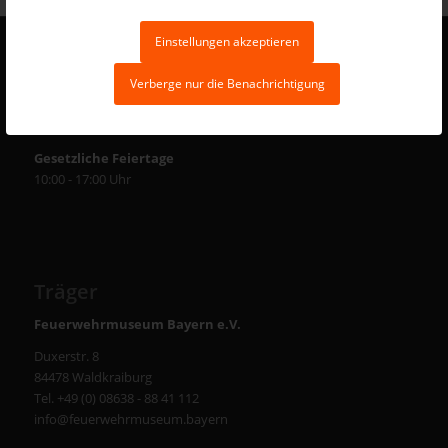
Einstellungen akzeptieren
ÖFFNUNGSZEITEN
Verberge nur die Benachrichtigung
Samstag + Sonntag:
10:00 - 17:00 Uhr
Gesetzliche Feiertage
10:00 - 17:00 Uhr
Träger
Feuerwehrmuseum Bayern e.V.
Duxerstr. 8
84478 Waldkraiburg
Tel. +49 (0) 08638 - 88 41 112
info@feuerwehrmuseum.bayern