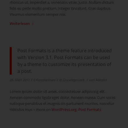
rhoncus ut, imperdiet a, venenatis vitae, justo. Nullam dictum
felis eu pede mollis pretium. Integer tincidunt. Cras dapibus.
Vivamus elementum semper nisi.
Weiterlesen
Post Formats is a theme feature introduced
with Version 3.1. Post Formats can be used
by a theme to customize its presentation of
a post.
/
/
/
28. März 2011
0 Kommentare
in
Uncategorized
von
Admin1
Lorem ipsum dolor sit amet, consectetuer adipiscing elit.
Aenean commodo ligula eget dolor. Aenean massa. Cum sociis
natoque penatibus et magnis dis parturient montes, nascetur
ridiculus mus – more on
WordPress.org: Post Formats