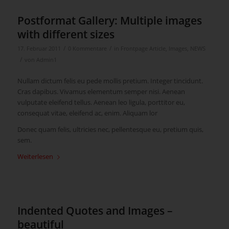
Postformat Gallery: Multiple images
with different sizes
/
/
17. Februar 2011
0 Kommentare
in
Frontpage Article
,
Images
,
NEWS
/
von
Admin1
Nullam dictum felis eu pede mollis pretium. Integer tincidunt.
Cras dapibus. Vivamus elementum semper nisi. Aenean
vulputate eleifend tellus. Aenean leo ligula, porttitor eu,
consequat vitae, eleifend ac, enim. Aliquam lor
Donec quam felis, ultricies nec, pellentesque eu, pretium quis,
sem.
Weiterlesen
Indented Quotes and Images –
beautiful