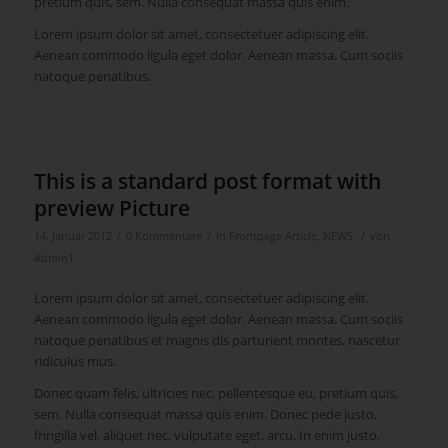
pretium quis, sem. Nulla consequat massa quis enim.
Lorem ipsum dolor sit amet, consectetuer adipiscing elit.
Aenean commodo ligula eget dolor. Aenean massa. Cum sociis
natoque penatibus.
This is a standard post format with
preview Picture
/
/
/
14. Januar 2012
0 Kommentare
in
Frontpage Article
,
NEWS
von
Admin1
Lorem ipsum dolor sit amet, consectetuer adipiscing elit.
Aenean commodo ligula eget dolor. Aenean massa. Cum sociis
natoque penatibus et magnis dis parturient montes, nascetur
ridiculus mus.
Donec quam felis, ultricies nec, pellentesque eu, pretium quis,
sem. Nulla consequat massa quis enim. Donec pede justo,
fringilla vel, aliquet nec, vulputate eget, arcu. In enim justo,