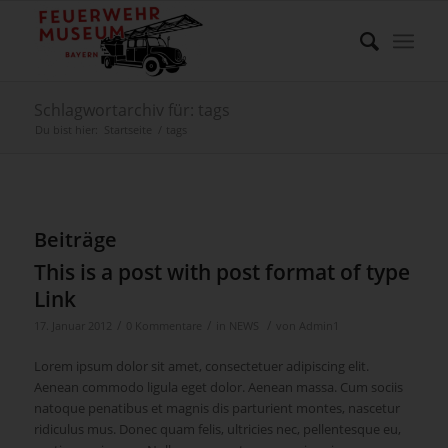
Schlagwortarchiv für: tags
Du bist hier:
Startseite
/
tags
Beiträge
This is a post with post format of type
Link
/
/
/
17. Januar 2012
0 Kommentare
in
NEWS
von
Admin1
Lorem ipsum dolor sit amet, consectetuer adipiscing elit.
Aenean commodo ligula eget dolor. Aenean massa. Cum sociis
natoque penatibus et magnis dis parturient montes, nascetur
ridiculus mus. Donec quam felis, ultricies nec, pellentesque eu,