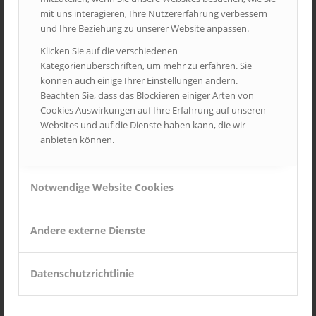
mit uns interagieren, Ihre Nutzererfahrung verbessern
und Ihre Beziehung zu unserer Website anpassen.
Custom Lightbox!
Klicken Sie auf die verschiedenen
Kategorienüberschriften, um mehr zu erfahren. Sie
/
/
9. August 2010
0 Kommentare
in
Frontpage Article
,
Images
,
NEWS
können auch einige Ihrer Einstellungen ändern.
/
von
Admin1
Beachten Sie, dass das Blockieren einiger Arten von
Cookies Auswirkungen auf Ihre Erfahrung auf unseren
Ut enim ad minim veniam, quis nostrud
exercitation ullamco
Websites und auf die Dienste haben kann, die wir
laboris nisi ut aliquip ex ea commodo consequat. Lorem ipsum
anbieten können.
dolor sit amet,
consectetur
adipisicing elit, sed do eiusmod
tempor incididunt ut labore et dolore
magna aliqua
.
Weiterlesen
Notwendige Website Cookies
Andere externe Dienste
A Post without Image
/
/
/
7. Mai 2010
0 Kommentare
in
Uncategorized
von
Admin1
Datenschutzrichtlinie
Ut enim ad minim veniam, quis nostrud
exercitation ullamco
laboris nisi ut aliquip ex ea commodo consequat.