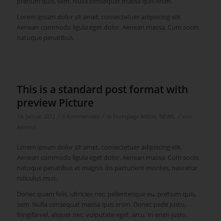
pretium quis, sem. Nulla consequat massa quis enim.
Lorem ipsum dolor sit amet, consectetuer adipiscing elit.
Aenean commodo ligula eget dolor. Aenean massa. Cum sociis
natoque penatibus.
This is a standard post format with
preview Picture
/
/
/
14. Januar 2012
0 Kommentare
in
Frontpage Article
,
NEWS
von
Admin1
Lorem ipsum dolor sit amet, consectetuer adipiscing elit.
Aenean commodo ligula eget dolor. Aenean massa. Cum sociis
natoque penatibus et magnis dis parturient montes, nascetur
ridiculus mus.
Donec quam felis, ultricies nec, pellentesque eu, pretium quis,
sem. Nulla consequat massa quis enim. Donec pede justo,
fringilla vel, aliquet nec, vulputate eget, arcu. In enim justo,