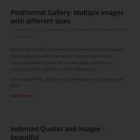
Postformat Gallery: Multiple images
with different sizes
/
/
17. Februar 2011
0 Kommentare
in
Frontpage Article
,
Images
,
NEWS
/
von
Admin1
Nullam dictum felis eu pede mollis pretium. Integer tincidunt.
Cras dapibus. Vivamus elementum semper nisi. Aenean
vulputate eleifend tellus. Aenean leo ligula, porttitor eu,
consequat vitae, eleifend ac, enim. Aliquam lor
Donec quam felis, ultricies nec, pellentesque eu, pretium quis,
sem.
Weiterlesen
Indented Quotes and Images –
beautiful