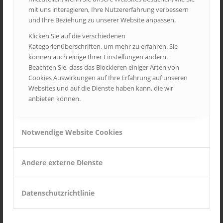
mit uns interagieren, Ihre Nutzererfahrung verbessern
und Ihre Beziehung zu unserer Website anpassen.
Custom Lightbox!
Klicken Sie auf die verschiedenen
Kategorienüberschriften, um mehr zu erfahren. Sie
/
/
9. August 2010
0 Kommentare
in
Frontpage Article
,
Images
,
NEWS
können auch einige Ihrer Einstellungen ändern.
/
von
Admin1
Beachten Sie, dass das Blockieren einiger Arten von
Cookies Auswirkungen auf Ihre Erfahrung auf unseren
Ut enim ad minim veniam, quis nostrud
exercitation ullamco
Websites und auf die Dienste haben kann, die wir
laboris nisi ut aliquip ex ea commodo consequat. Lorem ipsum
anbieten können.
dolor sit amet,
consectetur
adipisicing elit, sed do eiusmod
tempor incididunt ut labore et dolore
magna aliqua
.
Weiterlesen
Notwendige Website Cookies
Andere externe Dienste
A Post without Image
/
/
/
7. Mai 2010
0 Kommentare
in
Uncategorized
von
Admin1
Datenschutzrichtlinie
Ut enim ad minim veniam, quis nostrud
exercitation ullamco
laboris nisi ut aliquip ex ea commodo consequat.