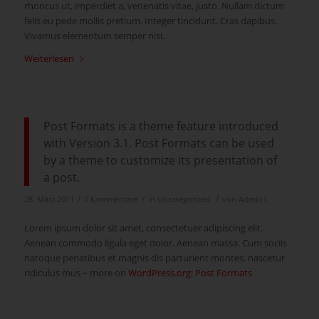
rhoncus ut, imperdiet a, venenatis vitae, justo. Nullam dictum
felis eu pede mollis pretium. Integer tincidunt. Cras dapibus.
Vivamus elementum semper nisi.
Weiterlesen
Post Formats is a theme feature introduced
with Version 3.1. Post Formats can be used
by a theme to customize its presentation of
a post.
/
/
/
28. März 2011
0 Kommentare
in
Uncategorized
von
Admin1
Lorem ipsum dolor sit amet, consectetuer adipiscing elit.
Aenean commodo ligula eget dolor. Aenean massa. Cum sociis
natoque penatibus et magnis dis parturient montes, nascetur
ridiculus mus – more on
WordPress.org: Post Formats