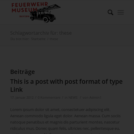
Schlagwortarchiv für: these
Du bist hier:
Startseite
/
these
Beiträge
This is a post with post format of type
Link
/
/
/
17. Januar 2012
0 Kommentare
in
NEWS
von
Admin1
Lorem ipsum dolor sit amet, consectetuer adipiscing elit.
Aenean commodo ligula eget dolor. Aenean massa. Cum sociis
natoque penatibus et magnis dis parturient montes, nascetur
ridiculus mus. Donec quam felis, ultricies nec, pellentesque eu,