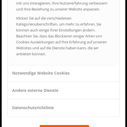
mit uns interagieren, Ihre Nutzererfahrung verbessern
ÖFFNUNGSZEITEN
und Ihre Beziehung zu unserer Website anpassen.
Samstag + Sonntag:
Klicken Sie auf die verschiedenen
10:00 - 17:00 Uhr
Kategorienüberschriften, um mehr zu erfahren. Sie
Gesetzliche Feiertage
können auch einige Ihrer Einstellungen ändern.
10:00 - 17:00 Uhr
Beachten Sie, dass das Blockieren einiger Arten von
Cookies Auswirkungen auf Ihre Erfahrung auf unseren
Websites und auf die Dienste haben kann, die wir
anbieten können.
Träger
Notwendige Website Cookies
Feuerwehrmuseum Bayern e.V.
Duxerstr. 8
Andere externe Dienste
84478 Waldkraiburg
Tel. +49 (0) 08638 - 88 41 112
info@feuerwehrmuseum.bayern
Datenschutzrichtlinie