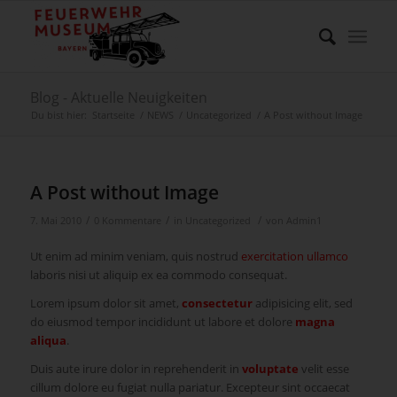
Blog - Aktuelle Neuigkeiten
Du bist hier:
Startseite
/
NEWS
/
Uncategorized
/
A Post without Image
A Post without Image
/
/
/
7. Mai 2010
0 Kommentare
in
Uncategorized
von
Admin1
Ut enim ad minim veniam, quis nostrud
exercitation ullamco
laboris nisi ut aliquip ex ea commodo consequat.
Lorem ipsum dolor sit amet,
consectetur
adipisicing elit, sed
do eiusmod tempor incididunt ut labore et dolore
magna
aliqua
.
Duis aute irure dolor in reprehenderit in
voluptate
velit esse
cillum dolore eu fugiat nulla pariatur. Excepteur sint occaecat