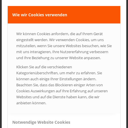
This is a post with post format of type
Link
Wie wir Cookies verwenden
Indented Quotes and Images – beautiful
Wir können Cookies anfordern, die auf Ihrem Gerät
eingestellt werden. Wir verwenden Cookies, um uns
mitzuteilen, wenn Sie unsere Websites besuchen, wie Sie
mit uns interagieren, Ihre Nutzererfahrung verbessern
This is a test
und Ihre Beziehung zu unserer Website anpassen.
Klicken Sie auf die verschiedenen
Kategorienüberschriften, um mehr zu erfahren. Sie
Postformat Gallery: Multiple images with
können auch einige Ihrer Einstellungen ändern.
different sizes
Beachten Sie, dass das Blockieren einiger Arten von
Cookies Auswirkungen auf Ihre Erfahrung auf unseren
Websites und auf die Dienste haben kann, die wir
Another title for our pretty cool blog
anbieten können.
Notwendige Website Cookies