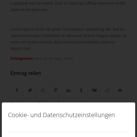
cupidatat non proident, sunt in culpa qui officia deserunt mollit
anim id est laborum.
Lorem ipsum dolor sit amet, consectetur adipisicing elit, sed do
eiusmod tempor incididunt ut labore et dolore magna aliqua. Ut
enim ad minim veniam, quis nostrud exercitation ullamco
laboris nisi
Schlagworte:
nice
,
some
,
tags
,
these
Eintrag teilen
Das könnte Dich auch interessieren
Cookie- und Datenschutzeinstellungen
Custom Lightbox!