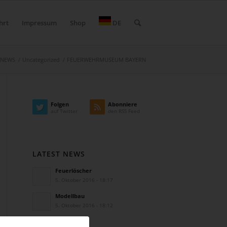
hrt
Impressum
Shop
DE
NEWS
/
Uncategorized
/
FEUERWEHRMUSEUM BAYERN
Folgen
Abonniere
auf Twitter
den RSS Feed
LATEST NEWS
Feuerlöscher
5. Oktober 2016 - 18:17
Modellbau
5. Oktober 2016 - 18:12
Blaulichter