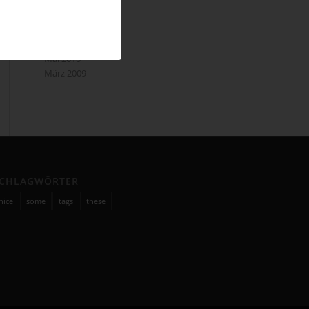
Februar 2011
Januar 2011
Dezember 2010
August 2010
Mai 2010
März 2009
CHLAGWÖRTER
nice
some
tags
these