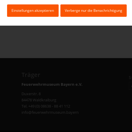
Einstellungen akzeptieren
Verberge nur die Benachrichtigung
Träger
S
Feuerwehrmuseum Bayern e.V.
Duxerstr. 8
84478 Waldkraiburg
Tel. +49 (0) 08638 - 88 41 112
info@feuerwehrmuseum.bayern