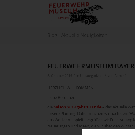
Blog - Aktuelle Neuigkeiten
FEUERWEHRMUSEUM BAYE
/
/
5. Oktober 2016
in
Uncategorized
von
Admin1
HERZLICH WILLKOMMEN!
Liebe Besucher,
die
Saison 2018 geht zu Ende
– das aktuelle We
unsere Planung. Daher machen wir nach dem Wo
das Wetter mitspielt, begrüßen wir Euch Anfang 
Neuerungen und Ideen, die wir über den Winter u