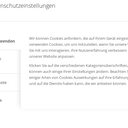
nschutzeinstellungen
Samstag 10 – 17 Uhr
Sonntag 10 – 17 Uhr
Wir können Cookies anfordern, die auf Ihrem Gerät eingest
rwenden
verwenden Cookies, um uns mitzuteilen, wenn Sie unsere
Sie mit uns interagieren, Ihre Nutzererfahrung verbessern
unserer Website anpassen.
e
Klicken Sie auf die verschiedenen Kategorienüberschriften
können auch einige Ihrer Einstellungen ändern. Beachten S
einiger Arten von Cookies Auswirkungen auf Ihre Erfahru
nste
und auf die Dienste haben kann, die wir anbieten können.
e