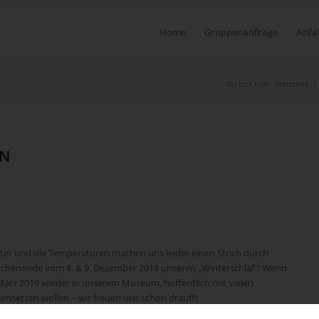
Home
Gruppenanfrage
Anfa
Du bist hier:
Startseite
/
RN
tter und die Temperaturen machen uns leider einen Strich durch
chenende vom 8. & 9. Dezember 2018 unseren „Winterschlaf“! Wenn
März 2019 wieder in unserem Museum, hoffentlich mit vielen
msetzen wollen – wir freuen uns schon drauf!!!