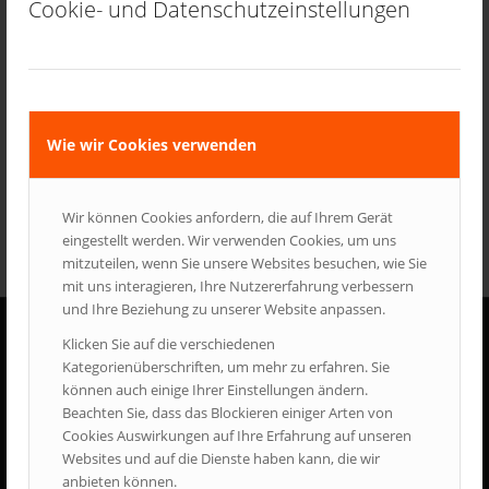
Cookie- und Datenschutzeinstellungen
Saison und hoffen Sie
dann wieder bei uns im Museum begrüßen zu dürfen.
Gruppen können auch unter folgender Webseite direkt einen
konkreten Termin anfragen:
Sie erreichen uns für Gruppenanfragen auch über unsere Email:
Wie wir Cookies verwenden
gruppe@feuerwehrmuseum.bayern
Euer Feuerwehrmuseum Bayern Team
Wir können Cookies anfordern, die auf Ihrem Gerät
eingestellt werden. Wir verwenden Cookies, um uns
mitzuteilen, wenn Sie unsere Websites besuchen, wie Sie
mit uns interagieren, Ihre Nutzererfahrung verbessern
und Ihre Beziehung zu unserer Website anpassen.
Klicken Sie auf die verschiedenen
ÖFFNUNGSZEITEN
Kategorienüberschriften, um mehr zu erfahren. Sie
können auch einige Ihrer Einstellungen ändern.
Samstag + Sonntag:
Beachten Sie, dass das Blockieren einiger Arten von
10:00 - 17:00 Uhr
Cookies Auswirkungen auf Ihre Erfahrung auf unseren
Gesetzliche Feiertage
Websites und auf die Dienste haben kann, die wir
10:00 - 17:00 Uhr
anbieten können.