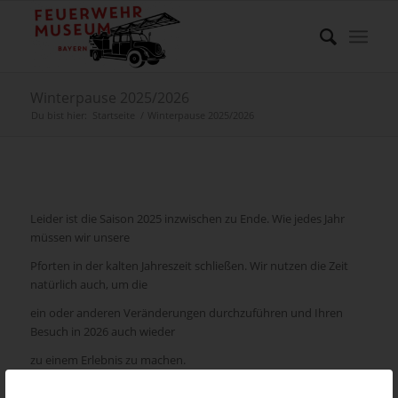
Winterpause 2025/2026
Du bist hier:
Startseite
/
Winterpause 2025/2026
Leider ist die Saison 2025 inzwischen zu Ende. Wie jedes Jahr
müssen wir unsere
Pforten in der kalten Jahreszeit schließen. Wir nutzen die Zeit
natürlich auch, um die
ein oder anderen Veränderungen durchzuführen und Ihren
Besuch in 2026 auch wieder
zu einem Erlebnis zu machen.
Wir starten am 03. April 2026 (Karfreitag) wieder in die neue