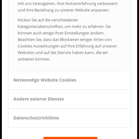
mit uns interagieren, Ihre Nutzererfahrung verbessern
ÖFFNUNGSZEITEN
und Ihre Beziehung zu unserer Website anpassen.
Samstag + Sonntag:
Klicken Sie auf die verschiedenen
10:00 - 17:00 Uhr
Kategorienüberschriften, um mehr zu erfahren. Sie
Gesetzliche Feiertage
können auch einige Ihrer Einstellungen ändern.
10:00 - 17:00 Uhr
Beachten Sie, dass das Blockieren einiger Arten von
Cookies Auswirkungen auf Ihre Erfahrung auf unseren
Websites und auf die Dienste haben kann, die wir
anbieten können.
Träger
Notwendige Website Cookies
Feuerwehrmuseum Bayern e.V.
Duxerstr. 8
Andere externe Dienste
84478 Waldkraiburg
Tel. +49 (0) 08638 - 88 41 112
info@feuerwehrmuseum.bayern
Datenschutzrichtlinie