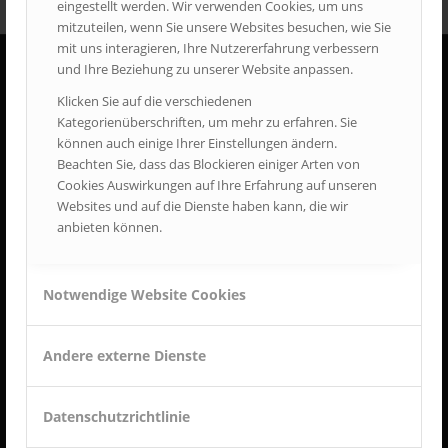
eingestellt werden. Wir verwenden Cookies, um uns
mitzuteilen, wenn Sie unsere Websites besuchen, wie Sie
mit uns interagieren, Ihre Nutzererfahrung verbessern
und Ihre Beziehung zu unserer Website anpassen.
ÖFFNUNGSZEITEN
Klicken Sie auf die verschiedenen
Kategorienüberschriften, um mehr zu erfahren. Sie
Samstag + Sonntag:
können auch einige Ihrer Einstellungen ändern.
10:00 - 17:00 Uhr
Beachten Sie, dass das Blockieren einiger Arten von
Gesetzliche Feiertage
Cookies Auswirkungen auf Ihre Erfahrung auf unseren
10:00 - 17:00 Uhr
Websites und auf die Dienste haben kann, die wir
anbieten können.
Notwendige Website Cookies
Träger
Feuerwehrmuseum Bayern e.V.
Andere externe Dienste
Duxerstr. 8
84478 Waldkraiburg
Datenschutzrichtlinie
Tel. +49 (0) 08638 - 88 41 112
info@feuerwehrmuseum.bayern